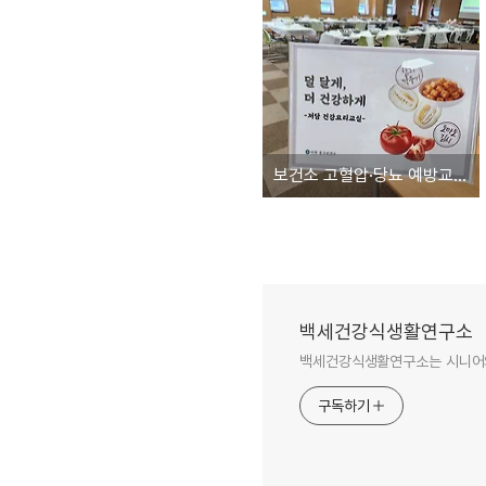
보건소 고혈압·당뇨 예방교실 식생활 교육
백세건강식생활연구소
백세건강식생활연구소는 시니어의
구독하기