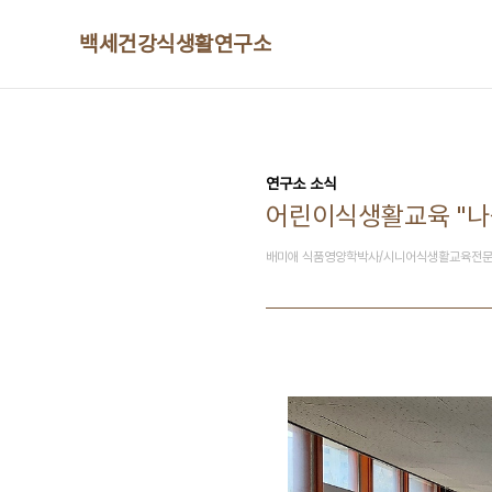
본문 바로가기
백세건강식생활연구소
연구소 소식
어린이식생활교육 "나
배미애 식품영양학박사/시니어식생활교육전