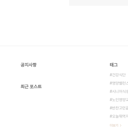
공지사항
태그
건강식단
영양밸런
최근 포스트
시니어식
노인영양
반찬고민
오늘뭐먹
더보기