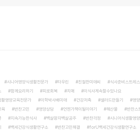
시니어영양식생활전문가
타우린
친절한미애씨
식사준비스트레스
스
함께요리하기
피로회복
치매
이식사계속할수있나요
생활영양교육전문가
이학박사배미애
건강저축
샐러드만들기
영양
교육
반찬고민
영양상담
언젠가책이될이야기
해산물
반찬스
끝
지속가능한식사
백살왕자백살공주
반찬걱정
시니어식생활영양
지
백세건강식생활연구소
반찬고민해결
forU백세건강식생활연구소