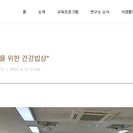
홈
소개
교육프로그램
연구소 소식
식생활
를 위한 건강밥상"
문가
2022. 6. 27. 23:50