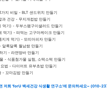
가지 비밀 - BLT 샌드위치 만들기
색깔과 건강 - 무지개컵밥 만들기
짜게 먹기) - 두부스팸구이샐러드 만들기
달게 먹기) - 떠먹는 고구마케이크 만들기
기름지게 먹기) - 또띠아피자 만들기
 - 알록달록 월남쌈 만들기
하기 - 라면땅바 만들기
물 - 식품첨가물 실험, 소떡소떡 만들기
이요법 - 다이어트 유부초밥 만들기
활 - 꼬마김밥 만들기
저희 'forU 백세건강 식생활 연구소'에 문의하세요~ (010-237