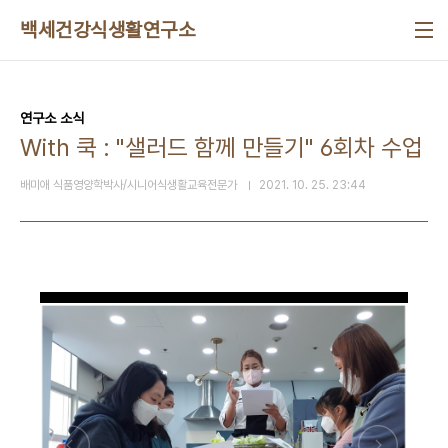
본문 바로가기
백세건강식생활연구소
연구소 소식
With 쿡 : "샐러드 함께 만들기" 6회차 수업
배미애 식품영양학박사/시니어식생활교육전문가
2021. 10. 25. 23:44