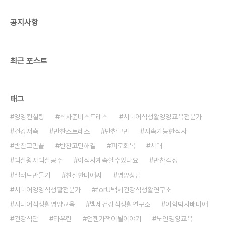
공지사항
최근 포스트
태그
영양컨설팅
식사준비스트레스
시니어식생활영양교육전문가
건강저축
반찬스트레스
반찬고민
지속가능한식사
반찬고민끝
반찬고민해결
피로회복
치매
백살왕자백살공주
이식사계속할수있나요
반찬걱정
샐러드만들기
친절한미애씨
영양상담
시니어영양식생활전문가
forU백세건강식생활연구소
시니어식생활영양교육
백세건강식생활연구소
이학박사배미애
건강식단
타우린
언젠가책이될이야기
노인영양교육