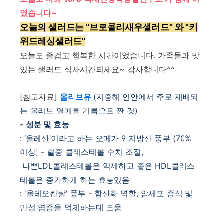
였습니다~
오늘의 샐러드는 "브로콜리새우샐러드" 와 "키
위드레싱샐러드"
오늘도 즐겁고 행복한 시간이었습니다. 가족들과 맛
있는 샐러드 식사시간되세요~ 감사합니다^^
[참고자료]
올리브유
(지중해 연안에서 주로 재배되
는 올리브 열매를 기름으로 짠 것)
- 성분 및 효능
:
‘
올레산
’
이라고 하는 오메가
9
지방산 풍부 (70%
이상) -
혈중 콜레스테롤 수치 조절,
나쁜
LDL
콜레스테롤은 억제하고 좋은
HDL
콜레스
테롤은 증가하게 하는 효능있음
: '
올레오칸탈' 풍부 -
항산화 역할
,
암세포 증식 및
만성 염증을 억제하는데 도움