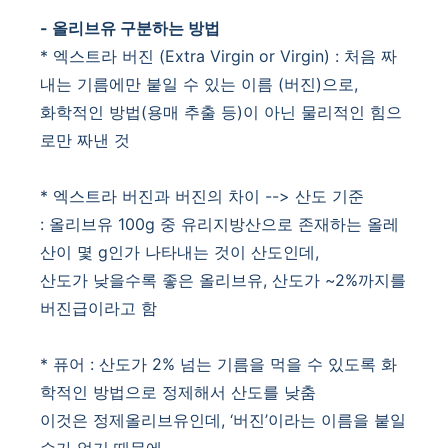
-
올리브유 구분하는 방법
* 엑스트라 버진
(Extra Virgin or Virgin)
:
처음 짜
내는 기름에만 붙일 수 있는 이름
(
버진
)으로,
화학적인 방법
(
용매 추출 등
)
이 아닌 물리적인 힘으
로만 짜낸 것
*
엑스트라 버진과 버진의 차이
-->
산도 기준
:
올리브유
100g
중 유리지방산으로 존재하는 올레
산이 몇
g
인가 나타내는 것이 산도인데,
산도가 낮을수록 좋은 올리브유
,
산도가
~2%
까지를
버진급이라고 함
*
퓨어
:
산도가
2%
넘는 기름을 먹을 수 있도록 화
학적인 방법으로 정제해서 산도를 낮춤
이것은 정제올리브유인데
, ‘
버진
’
이라는 이름을 붙일